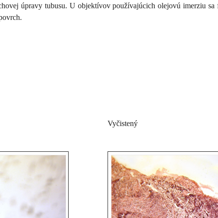
chovej úpravy tubusu. U objektívov používajúcich olejovú imerziu sa
povrch.
Vyčistený