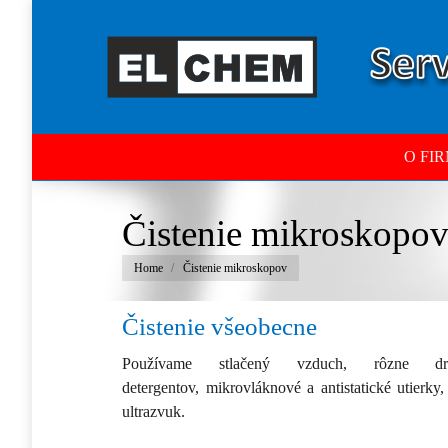
O FI
Čistenie mikroskopo
You are here:
Home
Čistenie mikroskopov
Čistenie všeobecne
Používame stlačený vzduch, rôzne 
detergentov, mikrovláknové a antistatické utierky,
ultrazvuk.