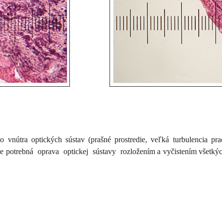
o vnútra optických sústav (prašné prostredie, veľká turbulencia pr
je potrebná oprava optickej sústavy rozložením a vyčistením všetkýc