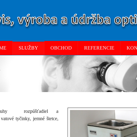
RME
SLUŽBY
OBCHOD
REFERENCIE
KON
v
druhy rozpúšťadiel a
 vatové tyčinky, jemné štetce,